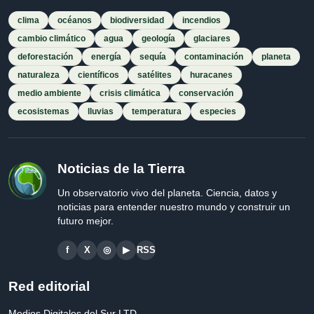
clima
océanos
biodiversidad
incendios
cambio climático
agua
geología
glaciares
deforestación
energía
sequía
contaminación
planeta
naturaleza
científicos
satélites
huracanes
medio ambiente
crisis climática
conservación
ecosistemas
lluvias
temperatura
especies
Noticias de la Tierra
Un observatorio vivo del planeta. Ciencia, datos y
noticias para entender nuestro mundo y construir un
futuro mejor.
f
X
◎
▶
RSS
Red editorial
Medios Digitales del Sur LTD