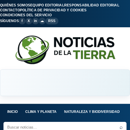
QUIÉNES SOMOS
EQUIPO EDITORIAL
RESPONSABILIDAD EDITORIAL
CONTACTO
POLÍTICA DE PRIVACIDAD Y COOKIES
CONDICIONES DEL SERVICIO
SÍGUENOS
f
X
in
☁
RSS
INICIO
CLIMA Y PLANETA
NATURALEZA Y BIODIVERSIDAD
C
⌕