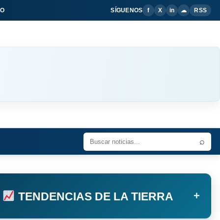
IO
SÍGUENOS
f
X
in
☁
RSS
⌕
+
TENDENCIAS DE LA TIERRA