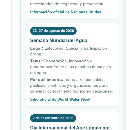
necesidades de respuesta y prevención.
Información oficial de Naciones Unidas
23–27 de agosto de 2026
Semana Mundial del Agua
Lugar:
Estocolmo, Suecia, y participación
online.
Tema:
Cooperación, innovación y
gobernanza frente a los desafíos mundiales
del agua.
Por qué importa:
reúne a responsables
públicos, científicos y organizaciones para
convertir conocimiento hídrico en decisiones.
Sitio oficial de World Water Week
7 de septiembre de 2026
Día Internacional del Aire Limpio por