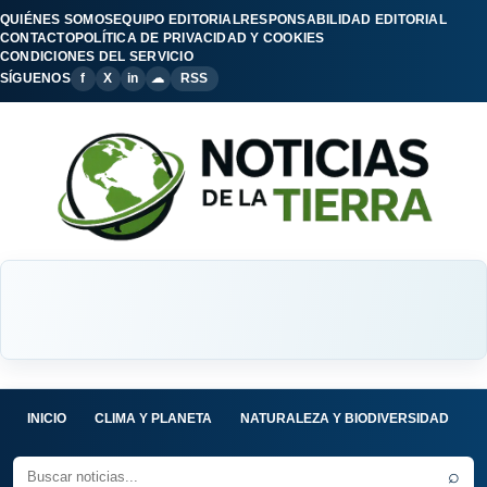
QUIÉNES SOMOS
EQUIPO EDITORIAL
RESPONSABILIDAD EDITORIAL
CONTACTO
POLÍTICA DE PRIVACIDAD Y COOKIES
CONDICIONES DEL SERVICIO
SÍGUENOS
f
X
in
☁
RSS
INICIO
CLIMA Y PLANETA
NATURALEZA Y BIODIVERSIDAD
C
⌕