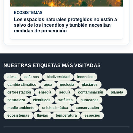
ECOSISTEMAS
Los espacios naturales protegidos no están a
salvo de los incendios y también necesitan
medidas de prevención
NUESTRAS ETIQUETAS MÁS VISITADAS
clima
océanos
biodiversidad
incendios
cambio climático
agua
geología
glaciares
deforestación
energía
sequía
contaminación
planeta
naturaleza
científicos
satélites
huracanes
medio ambiente
crisis climática
conservación
ecosistemas
lluvias
temperatura
especies