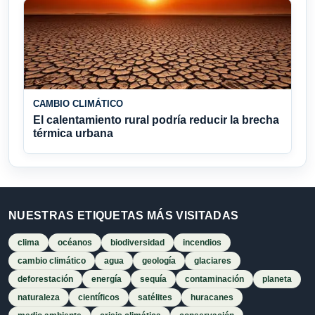
CAMBIO CLIMÁTICO
El calentamiento rural podría reducir la brecha
térmica urbana
NUESTRAS ETIQUETAS MÁS VISITADAS
clima
océanos
biodiversidad
incendios
cambio climático
agua
geología
glaciares
deforestación
energía
sequía
contaminación
planeta
naturaleza
científicos
satélites
huracanes