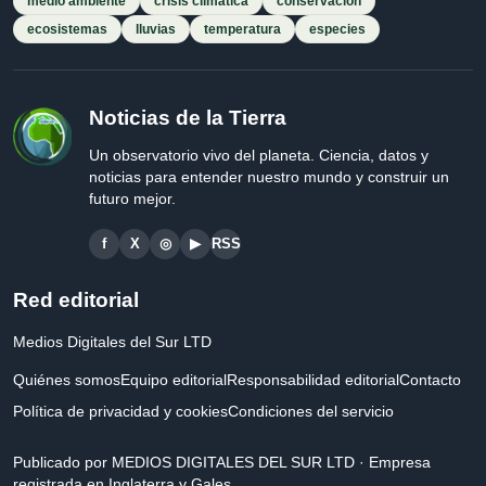
medio ambiente
crisis climática
conservación
ecosistemas
lluvias
temperatura
especies
Noticias de la Tierra
Un observatorio vivo del planeta. Ciencia, datos y
noticias para entender nuestro mundo y construir un
futuro mejor.
f
X
◎
▶
RSS
Red editorial
Medios Digitales del Sur LTD
Quiénes somos
Equipo editorial
Responsabilidad editorial
Contacto
Política de privacidad y cookies
Condiciones del servicio
Publicado por MEDIOS DIGITALES DEL SUR LTD · Empresa
registrada en Inglaterra y Gales.