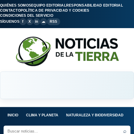
QUIÉNES SOMOS
EQUIPO EDITORIAL
RESPONSABILIDAD EDITORIAL
CONTACTO
POLÍTICA DE PRIVACIDAD Y COOKIES
CONDICIONES DEL SERVICIO
SÍGUENOS
f
X
in
☁
RSS
INICIO
CLIMA Y PLANETA
NATURALEZA Y BIODIVERSIDAD
C
⌕