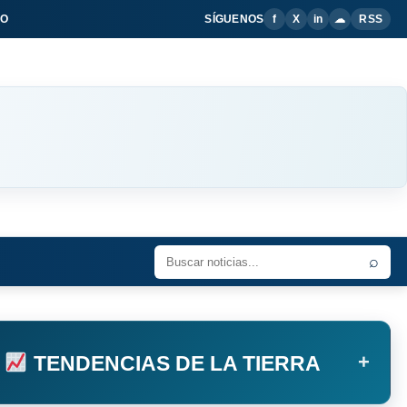
IO
SÍGUENOS
f
X
in
☁
RSS
⌕
+
TENDENCIAS DE LA TIERRA