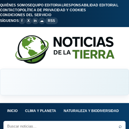
QUIÉNES SOMOS
EQUIPO EDITORIAL
RESPONSABILIDAD EDITORIAL
CONTACTO
POLÍTICA DE PRIVACIDAD Y COOKIES
CONDICIONES DEL SERVICIO
SÍGUENOS
f
X
in
☁
RSS
INICIO
CLIMA Y PLANETA
NATURALEZA Y BIODIVERSIDAD
C
⌕