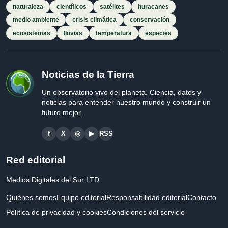
naturaleza
científicos
satélites
huracanes
medio ambiente
crisis climática
conservación
ecosistemas
lluvias
temperatura
especies
Noticias de la Tierra
Un observatorio vivo del planeta. Ciencia, datos y
noticias para entender nuestro mundo y construir un
futuro mejor.
f
X
◎
▶
RSS
Red editorial
Medios Digitales del Sur LTD
Quiénes somos
Equipo editorial
Responsabilidad editorial
Contacto
Política de privacidad y cookies
Condiciones del servicio