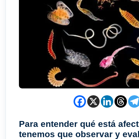
Para entender qué está afec
tenemos que observar y eval