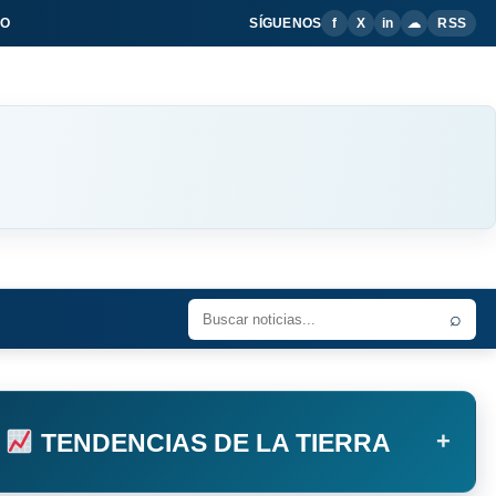
IO
SÍGUENOS
f
X
in
☁
RSS
⌕
+
TENDENCIAS DE LA TIERRA