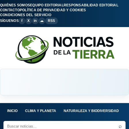
QUIÉNES SOMOS
EQUIPO EDITORIAL
RESPONSABILIDAD EDITORIAL
CONTACTO
POLÍTICA DE PRIVACIDAD Y COOKIES
CONDICIONES DEL SERVICIO
SÍGUENOS
f
X
in
☁
RSS
INICIO
CLIMA Y PLANETA
NATURALEZA Y BIODIVERSIDAD
C
⌕