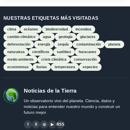
NUESTRAS ETIQUETAS MÁS VISITADAS
clima
océanos
biodiversidad
incendios
cambio climático
agua
geología
glaciares
deforestación
energía
sequía
contaminación
planeta
naturaleza
científicos
satélites
huracanes
medio ambiente
crisis climática
conservación
ecosistemas
lluvias
temperatura
especies
Noticias de la Tierra
Un observatorio vivo del planeta. Ciencia, datos y
noticias para entender nuestro mundo y construir un
futuro mejor.
f
X
◎
▶
RSS