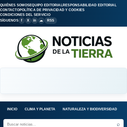
QUIÉNES SOMOS
EQUIPO EDITORIAL
RESPONSABILIDAD EDITORIAL
CONTACTO
POLÍTICA DE PRIVACIDAD Y COOKIES
CONDICIONES DEL SERVICIO
SÍGUENOS
f
X
in
☁
RSS
INICIO
CLIMA Y PLANETA
NATURALEZA Y BIODIVERSIDAD
C
⌕