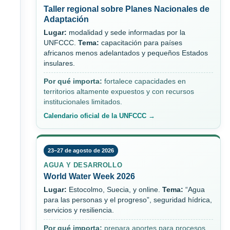
Taller regional sobre Planes Nacionales de
Adaptación
Lugar:
modalidad y sede informadas por la
UNFCCC.
Tema:
capacitación para países
africanos menos adelantados y pequeños Estados
insulares.
Por qué importa:
fortalece capacidades en
territorios altamente expuestos y con recursos
institucionales limitados.
Calendario oficial de la UNFCCC →
23–27 de agosto de 2026
AGUA Y DESARROLLO
World Water Week 2026
Lugar:
Estocolmo, Suecia, y online.
Tema:
“Agua
para las personas y el progreso”, seguridad hídrica,
servicios y resiliencia.
Por qué importa:
prepara aportes para procesos