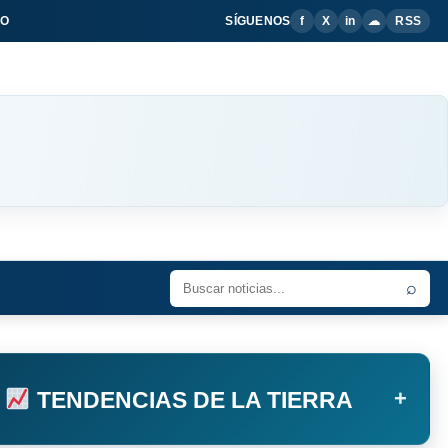
IO
SÍGUENOS
f
X
in
☁
RSS
⌕
+
TENDENCIAS DE LA TIERRA