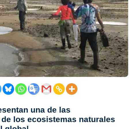
resentan una de las
de los ecosistemas naturales
l global.