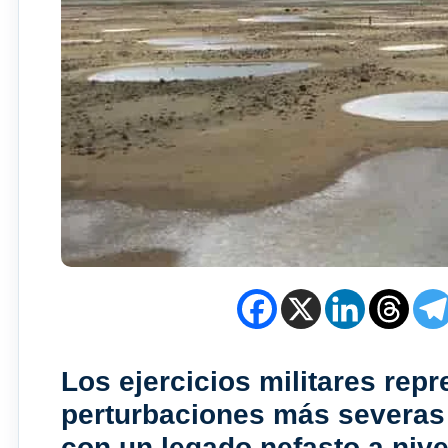
Los ejercicios militares rep
perturbaciones más severas 
con un legado nefasto a nive