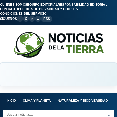
QUIÉNES SOMOS
EQUIPO EDITORIAL
RESPONSABILIDAD EDITORIAL
CONTACTO
POLÍTICA DE PRIVACIDAD Y COOKIES
CONDICIONES DEL SERVICIO
SÍGUENOS
f
X
in
☁
RSS
INICIO
CLIMA Y PLANETA
NATURALEZA Y BIODIVERSIDAD
C
⌕