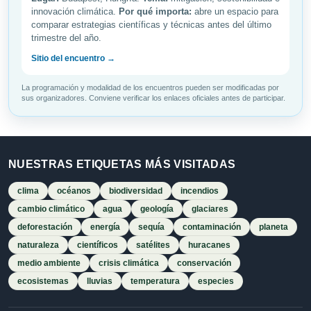
innovación climática.
Por qué importa:
abre un espacio para
comparar estrategias científicas y técnicas antes del último
trimestre del año.
Sitio del encuentro →
La programación y modalidad de los encuentros pueden ser modificadas por
sus organizadores. Conviene verificar los enlaces oficiales antes de participar.
NUESTRAS ETIQUETAS MÁS VISITADAS
clima
océanos
biodiversidad
incendios
cambio climático
agua
geología
glaciares
deforestación
energía
sequía
contaminación
planeta
naturaleza
científicos
satélites
huracanes
medio ambiente
crisis climática
conservación
ecosistemas
lluvias
temperatura
especies