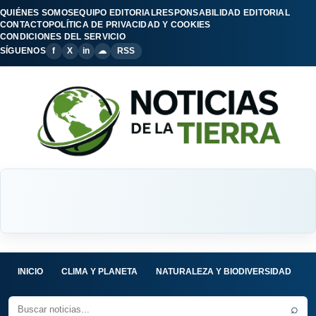
QUIÉNES SOMOS
EQUIPO EDITORIAL
RESPONSABILIDAD EDITORIAL
CONTACTO
POLÍTICA DE PRIVACIDAD Y COOKIES
CONDICIONES DEL SERVICIO
SÍGUENOS
f
X
in
☁
RSS
INICIO
CLIMA Y PLANETA
NATURALEZA Y BIODIVERSIDAD
C
⌕