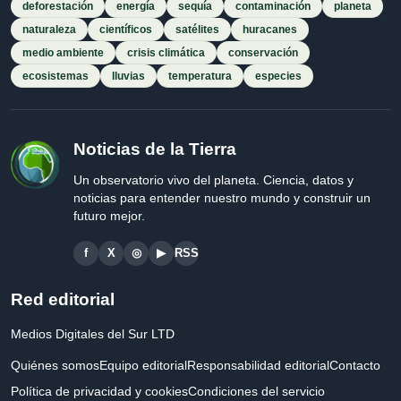
deforestación
energía
sequía
contaminación
planeta
naturaleza
científicos
satélites
huracanes
medio ambiente
crisis climática
conservación
ecosistemas
lluvias
temperatura
especies
Noticias de la Tierra
Un observatorio vivo del planeta. Ciencia, datos y
noticias para entender nuestro mundo y construir un
futuro mejor.
f
X
◎
▶
RSS
Red editorial
Medios Digitales del Sur LTD
Quiénes somos
Equipo editorial
Responsabilidad editorial
Contacto
Política de privacidad y cookies
Condiciones del servicio