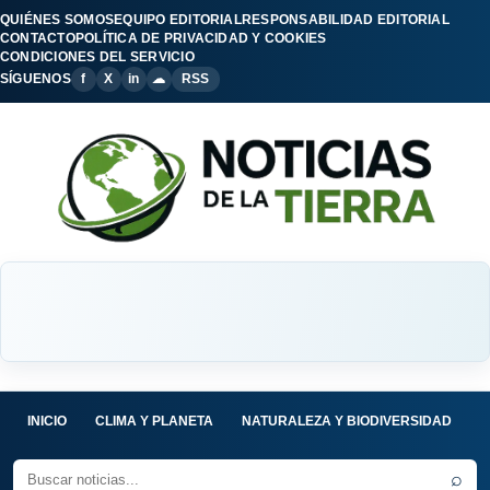
QUIÉNES SOMOS
EQUIPO EDITORIAL
RESPONSABILIDAD EDITORIAL
CONTACTO
POLÍTICA DE PRIVACIDAD Y COOKIES
CONDICIONES DEL SERVICIO
SÍGUENOS
f
X
in
☁
RSS
INICIO
CLIMA Y PLANETA
NATURALEZA Y BIODIVERSIDAD
C
⌕