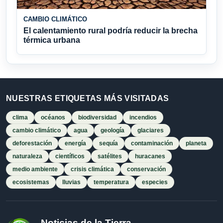
CAMBIO CLIMÁTICO
El calentamiento rural podría reducir la brecha
térmica urbana
NUESTRAS ETIQUETAS MÁS VISITADAS
clima
océanos
biodiversidad
incendios
cambio climático
agua
geología
glaciares
deforestación
energía
sequía
contaminación
planeta
naturaleza
científicos
satélites
huracanes
medio ambiente
crisis climática
conservación
ecosistemas
lluvias
temperatura
especies
Noticias de la Tierra