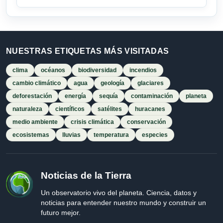
NUESTRAS ETIQUETAS MÁS VISITADAS
clima
océanos
biodiversidad
incendios
cambio climático
agua
geología
glaciares
deforestación
energía
sequía
contaminación
planeta
naturaleza
científicos
satélites
huracanes
medio ambiente
crisis climática
conservación
ecosistemas
lluvias
temperatura
especies
Noticias de la Tierra
Un observatorio vivo del planeta. Ciencia, datos y
noticias para entender nuestro mundo y construir un
futuro mejor.