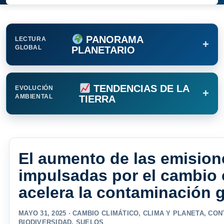
PANORAMA
LECTURA
+
GLOBAL
PLANETARIO
TENDENCIAS DE LA
EVOLUCIÓN
+
AMBIENTAL
TIERRA
El aumento de las emisione
impulsadas por el cambio cl
acelera la contaminación 
MAYO 31, 2025 ·
CAMBIO CLIMÁTICO
,
CLIMA Y PLANETA
,
CON
BIODIVERSIDAD
,
SUELOS