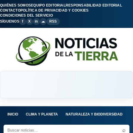
QUIÉNES SOMOS
EQUIPO EDITORIAL
RESPONSABILIDAD EDITORIAL
CONTACTO
POLÍTICA DE PRIVACIDAD Y COOKIES
CONDICIONES DEL SERVICIO
SÍGUENOS
f
X
in
☁
RSS
INICIO
CLIMA Y PLANETA
NATURALEZA Y BIODIVERSIDAD
C
⌕