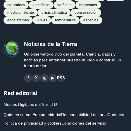
naturaleza
científicos
satélites
huracanes
medio ambiente
crisis climática
conservación
ecosistemas
lluvias
temperatura
especies
Noticias de la Tierra
Un observatorio vivo del planeta. Ciencia, datos y
noticias para entender nuestro mundo y construir un
futuro mejor.
f
X
◎
▶
RSS
Red editorial
Medios Digitales del Sur LTD
Quiénes somos
Equipo editorial
Responsabilidad editorial
Contacto
Política de privacidad y cookies
Condiciones del servicio