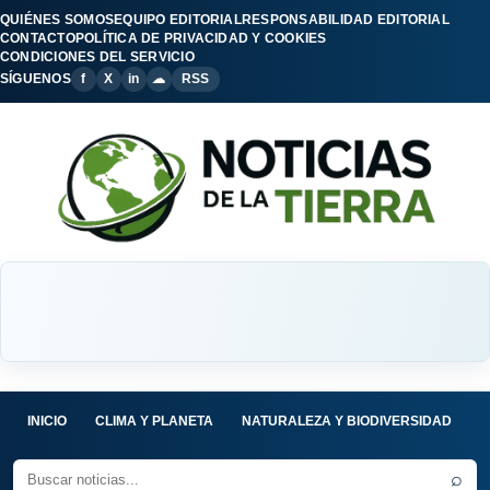
QUIÉNES SOMOS
EQUIPO EDITORIAL
RESPONSABILIDAD EDITORIAL
CONTACTO
POLÍTICA DE PRIVACIDAD Y COOKIES
CONDICIONES DEL SERVICIO
SÍGUENOS
f
X
in
☁
RSS
INICIO
CLIMA Y PLANETA
NATURALEZA Y BIODIVERSIDAD
C
⌕