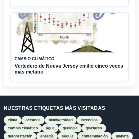
CAMBIO CLIMÁTICO
Vertedero de Nueva Jersey emitió cinco veces
más metano
NUESTRAS ETIQUETAS MÁS VISITADAS
clima
océanos
biodiversidad
incendios
cambio climático
agua
geología
glaciares
deforestación
energía
sequía
contaminación
planeta