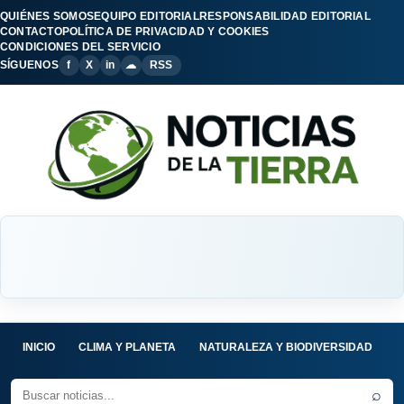
QUIÉNES SOMOS
EQUIPO EDITORIAL
RESPONSABILIDAD EDITORIAL
CONTACTO
POLÍTICA DE PRIVACIDAD Y COOKIES
CONDICIONES DEL SERVICIO
SÍGUENOS
f
X
in
☁
RSS
INICIO
CLIMA Y PLANETA
NATURALEZA Y BIODIVERSIDAD
C
⌕