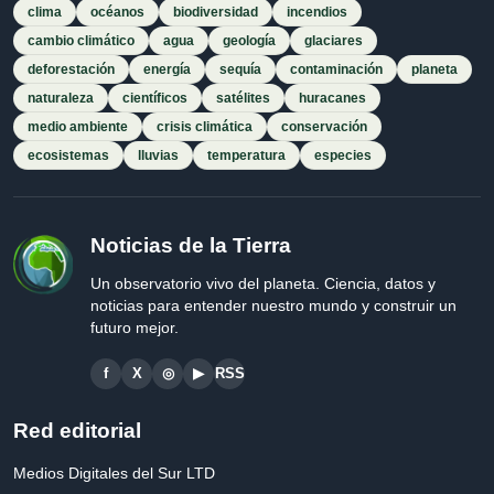
clima
océanos
biodiversidad
incendios
cambio climático
agua
geología
glaciares
deforestación
energía
sequía
contaminación
planeta
naturaleza
científicos
satélites
huracanes
medio ambiente
crisis climática
conservación
ecosistemas
lluvias
temperatura
especies
Noticias de la Tierra
Un observatorio vivo del planeta. Ciencia, datos y
noticias para entender nuestro mundo y construir un
futuro mejor.
f
X
◎
▶
RSS
Red editorial
Medios Digitales del Sur LTD