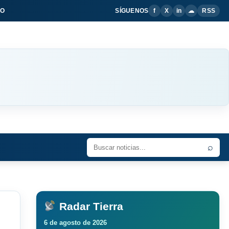
IO
SÍGUENOS
f
X
in
☁
RSS
⌕
Radar Tierra
6 de agosto de 2026