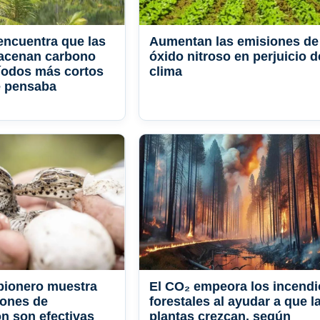
encuentra que las
Aumentan las emisiones de
macenan carbono
óxido nitroso en perjuicio d
íodos más cortos
clima
e pensaba
pionero muestra
El CO₂ empeora los incendi
iones de
forestales al ayudar a que l
n son efectivas
plantas crezcan, según