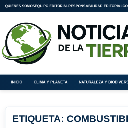
QUIÉNES SOMOS
EQUIPO EDITORIAL
RESPONSABILIDAD EDITORIAL
CO
INICIO
CLIMA Y PLANETA
NATURALEZA Y BIODIVER
ETIQUETA:
COMBUSTIB