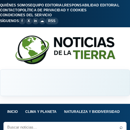
QUIÉNES SOMOS
EQUIPO EDITORIAL
RESPONSABILIDAD EDITORIAL
CONTACTO
POLÍTICA DE PRIVACIDAD Y COOKIES
CONDICIONES DEL SERVICIO
SÍGUENOS
f
X
in
☁
RSS
INICIO
CLIMA Y PLANETA
NATURALEZA Y BIODIVERSIDAD
C
⌕