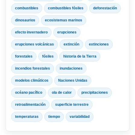
combustibles
combustibles fósiles
deforestación
dinosaurios
ecosistemas marinos
efecto invernadero
erupciones
erupciones volcánicas
extinción
extinciones
forestales
fósiles
historia de la Tierra
incendios forestales
inundaciones
modelos climáticos
Naciones Unidas
océano pacífico
ola de calor
precipitaciones
retroalimentación
superficie terrestre
temperaturas
tiempo
variabilidad