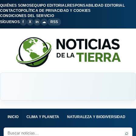
QUIÉNES SOMOS
EQUIPO EDITORIAL
RESPONSABILIDAD EDITORIAL
CONTACTO
POLÍTICA DE PRIVACIDAD Y COOKIES
CONDICIONES DEL SERVICIO
SÍGUENOS
f
X
in
☁
RSS
INICIO
CLIMA Y PLANETA
NATURALEZA Y BIODIVERSIDAD
C
⌕