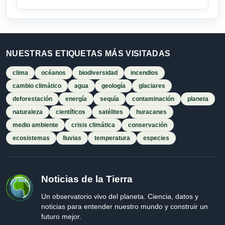
NUESTRAS ETIQUETAS MÁS VISITADAS
clima
océanos
biodiversidad
incendios
cambio climático
agua
geología
glaciares
deforestación
energía
sequía
contaminación
planeta
naturaleza
científicos
satélites
huracanes
medio ambiente
crisis climática
conservación
ecosistemas
lluvias
temperatura
especies
Noticias de la Tierra
Un observatorio vivo del planeta. Ciencia, datos y
noticias para entender nuestro mundo y construir un
futuro mejor.