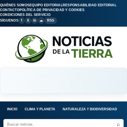
QUIÉNES SOMOS
EQUIPO EDITORIAL
RESPONSABILIDAD EDITORIAL
CONTACTO
POLÍTICA DE PRIVACIDAD Y COOKIES
CONDICIONES DEL SERVICIO
SÍGUENOS
f
X
in
☁
RSS
INICIO
CLIMA Y PLANETA
NATURALEZA Y BIODIVERSIDAD
C
⌕