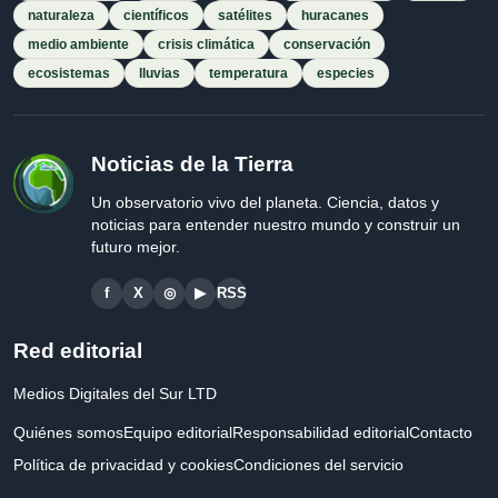
naturaleza
científicos
satélites
huracanes
medio ambiente
crisis climática
conservación
ecosistemas
lluvias
temperatura
especies
Noticias de la Tierra
Un observatorio vivo del planeta. Ciencia, datos y
noticias para entender nuestro mundo y construir un
futuro mejor.
f
X
◎
▶
RSS
Red editorial
Medios Digitales del Sur LTD
Quiénes somos
Equipo editorial
Responsabilidad editorial
Contacto
Política de privacidad y cookies
Condiciones del servicio