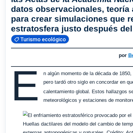
datos observacionales, teoría
para crear simulaciones que r
estratosfera justo después del 
Turismo ecológico
por
B
E
n algún momento de la década de 1850, lo
pero tardó otro siglo en concordar en q
calentamiento global. Estos hallazgos s
meteorológicos y estaciones de monitore
Huellas dactilares del modelo del cambio de temp
externas antropogénicas y naturales. Crédito:
Act