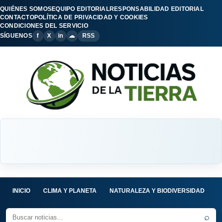
QUIÉNES SOMOS
EQUIPO EDITORIAL
RESPONSABILIDAD EDITORIAL
CONTACTO
POLÍTICA DE PRIVACIDAD Y COOKIES
CONDICIONES DEL SERVICIO
SÍGUENOS
f
X
in
☁
RSS
INICIO
CLIMA Y PLANETA
NATURALEZA Y BIODIVERSIDAD
C
⌕