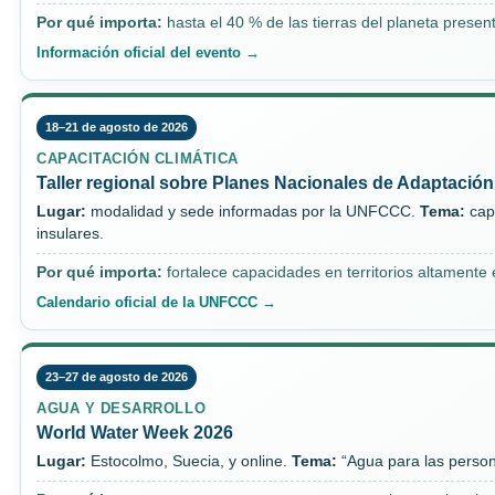
Por qué importa:
hasta el 40 % de las tierras del planeta prese
Información oficial del evento →
18–21 de agosto de 2026
CAPACITACIÓN CLIMÁTICA
Taller regional sobre Planes Nacionales de Adaptación
Lugar:
modalidad y sede informadas por la UNFCCC.
Tema:
cap
insulares.
Por qué importa:
fortalece capacidades en territorios altamente 
Calendario oficial de la UNFCCC →
23–27 de agosto de 2026
AGUA Y DESARROLLO
World Water Week 2026
Lugar:
Estocolmo, Suecia, y online.
Tema:
“Agua para las personas