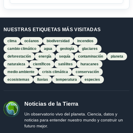
NUESTRAS ETIQUETAS MÁS VISITADAS
clima
océanos
biodiversidad
incendios
cambio climático
agua
geología
glaciares
deforestación
energía
sequía
contaminación
planeta
naturaleza
científicos
satélites
huracanes
medio ambiente
crisis climática
conservación
ecosistemas
lluvias
temperatura
especies
Noticias de la Tierra
Un observatorio vivo del planeta. Ciencia, datos y
noticias para entender nuestro mundo y construir un
futuro mejor.