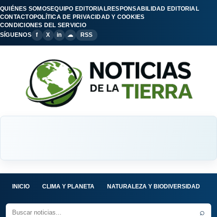
QUIÉNES SOMOS
EQUIPO EDITORIAL
RESPONSABILIDAD EDITORIAL
CONTACTO
POLÍTICA DE PRIVACIDAD Y COOKIES
CONDICIONES DEL SERVICIO
SÍGUENOS
f
X
in
☁
RSS
INICIO
CLIMA Y PLANETA
NATURALEZA Y BIODIVERSIDAD
C
⌕