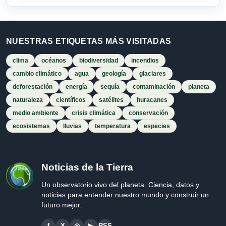
NUESTRAS ETIQUETAS MÁS VISITADAS
clima
océanos
biodiversidad
incendios
cambio climático
agua
geología
glaciares
deforestación
energía
sequía
contaminación
planeta
naturaleza
científicos
satélites
huracanes
medio ambiente
crisis climática
conservación
ecosistemas
lluvias
temperatura
especies
Noticias de la Tierra
Un observatorio vivo del planeta. Ciencia, datos y
noticias para entender nuestro mundo y construir un
futuro mejor.
f
X
◎
▶
RSS