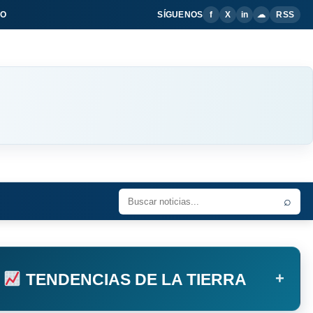
IO
SÍGUENOS
f
X
in
☁
RSS
⌕
+
TENDENCIAS DE LA TIERRA