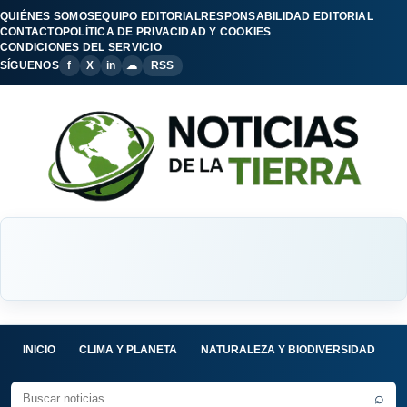
QUIÉNES SOMOS
EQUIPO EDITORIAL
RESPONSABILIDAD EDITORIAL
CONTACTO
POLÍTICA DE PRIVACIDAD Y COOKIES
CONDICIONES DEL SERVICIO
SÍGUENOS
f
X
in
☁
RSS
INICIO
CLIMA Y PLANETA
NATURALEZA Y BIODIVERSIDAD
C
⌕