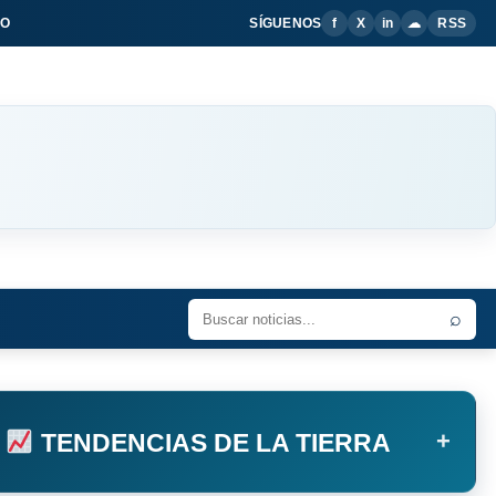
IO
SÍGUENOS
f
X
in
☁
RSS
⌕
+
TENDENCIAS DE LA TIERRA