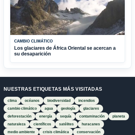
CAMBIO CLIMÁTICO
Los glaciares de África Oriental se acercan a
su desaparición
NUESTRAS ETIQUETAS MÁS VISITADAS
clima
océanos
biodiversidad
incendios
cambio climático
agua
geología
glaciares
deforestación
energía
sequía
contaminación
planeta
naturaleza
científicos
satélites
huracanes
medio ambiente
crisis climática
conservación