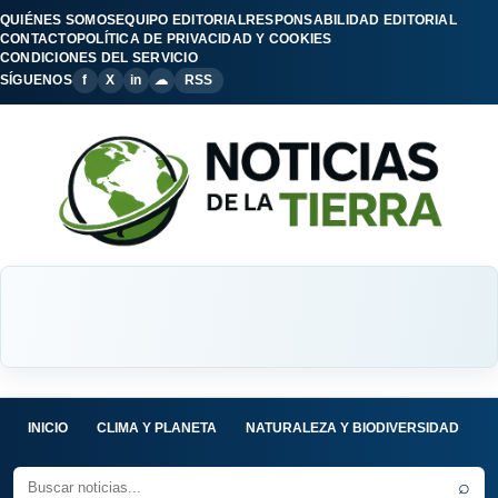
QUIÉNES SOMOS
EQUIPO EDITORIAL
RESPONSABILIDAD EDITORIAL
CONTACTO
POLÍTICA DE PRIVACIDAD Y COOKIES
CONDICIONES DEL SERVICIO
SÍGUENOS
f
X
in
☁
RSS
INICIO
CLIMA Y PLANETA
NATURALEZA Y BIODIVERSIDAD
C
⌕