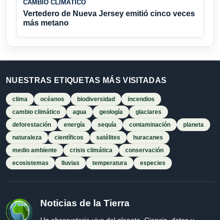
CAMBIO CLIMÁTICO
Vertedero de Nueva Jersey emitió cinco veces
más metano
NUESTRAS ETIQUETAS MÁS VISITADAS
clima
océanos
biodiversidad
incendios
cambio climático
agua
geología
glaciares
deforestación
energía
sequía
contaminación
planeta
naturaleza
científicos
satélites
huracanes
medio ambiente
crisis climática
conservación
ecosistemas
lluvias
temperatura
especies
Noticias de la Tierra