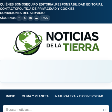
QUIÉNES SOMOS
EQUIPO EDITORIAL
RESPONSABILIDAD EDITORIAL
CONTACTO
POLÍTICA DE PRIVACIDAD Y COOKIES
CONDICIONES DEL SERVICIO
SÍGUENOS
f
X
in
☁
RSS
INICIO
CLIMA Y PLANETA
NATURALEZA Y BIODIVERSIDAD
C
⌕