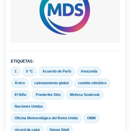
ETIQUETAS:
1
5 °C
Acuerdo de París
Amazonía
Ártico
calentamiento global
cambio climático
El Niño
Friederike Otto
Melissa Seabrook
Naciones Unidas
Oficina Meteorológica del Reino Unido
OMM
récord de calor
Simon Stiell