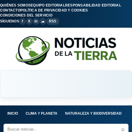
QUIÉNES SOMOS
EQUIPO EDITORIAL
RESPONSABILIDAD EDITORIAL
CONTACTO
POLÍTICA DE PRIVACIDAD Y COOKIES
CONDICIONES DEL SERVICIO
SÍGUENOS
f
X
in
☁
RSS
INICIO
CLIMA Y PLANETA
NATURALEZA Y BIODIVERSIDAD
C
⌕