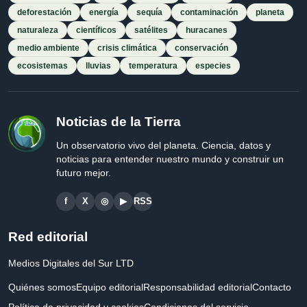
deforestación
energía
sequía
contaminación
planeta
naturaleza
científicos
satélites
huracanes
medio ambiente
crisis climática
conservación
ecosistemas
lluvias
temperatura
especies
Noticias de la Tierra
Un observatorio vivo del planeta. Ciencia, datos y
noticias para entender nuestro mundo y construir un
futuro mejor.
f
X
◎
▶
RSS
Red editorial
Medios Digitales del Sur LTD
Quiénes somos
Equipo editorial
Responsabilidad editorial
Contacto
Política de privacidad y cookies
Condiciones del servicio