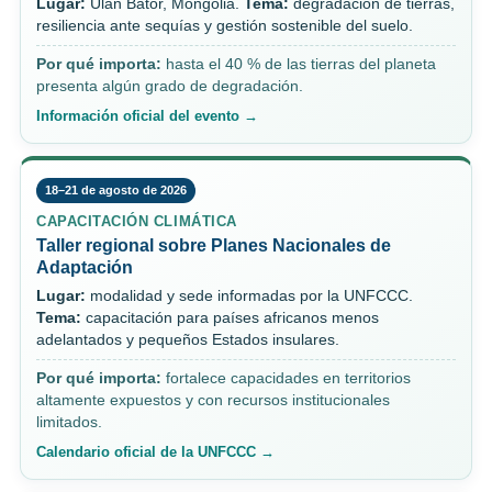
Lugar:
Ulán Bator, Mongolia.
Tema:
degradación de tierras,
resiliencia ante sequías y gestión sostenible del suelo.
Por qué importa:
hasta el 40 % de las tierras del planeta
presenta algún grado de degradación.
Información oficial del evento →
18–21 de agosto de 2026
CAPACITACIÓN CLIMÁTICA
Taller regional sobre Planes Nacionales de
Adaptación
Lugar:
modalidad y sede informadas por la UNFCCC.
Tema:
capacitación para países africanos menos
adelantados y pequeños Estados insulares.
Por qué importa:
fortalece capacidades en territorios
altamente expuestos y con recursos institucionales
limitados.
Calendario oficial de la UNFCCC →