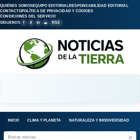
QUIÉNES SOMOS
EQUIPO EDITORIAL
RESPONSABILIDAD EDITORIAL
CONTACTO
POLÍTICA DE PRIVACIDAD Y COOKIES
CONDICIONES DEL SERVICIO
SÍGUENOS
f
X
in
☁
RSS
INICIO
CLIMA Y PLANETA
NATURALEZA Y BIODIVERSIDAD
C
⌕