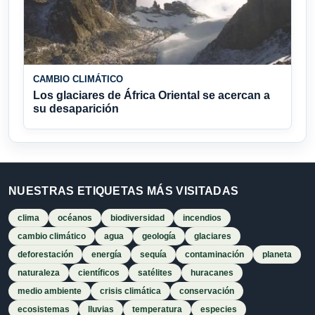
CAMBIO CLIMÁTICO
Los glaciares de África Oriental se acercan a
su desaparición
NUESTRAS ETIQUETAS MÁS VISITADAS
clima
océanos
biodiversidad
incendios
cambio climático
agua
geología
glaciares
deforestación
energía
sequía
contaminación
planeta
naturaleza
científicos
satélites
huracanes
medio ambiente
crisis climática
conservación
ecosistemas
lluvias
temperatura
especies