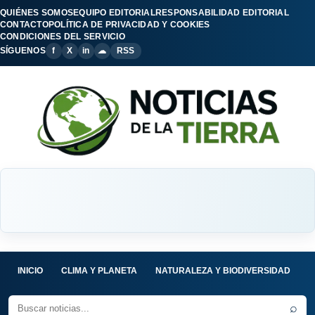
QUIÉNES SOMOS
EQUIPO EDITORIAL
RESPONSABILIDAD EDITORIAL
CONTACTO
POLÍTICA DE PRIVACIDAD Y COOKIES
CONDICIONES DEL SERVICIO
SÍGUENOS
f
X
in
☁
RSS
INICIO
CLIMA Y PLANETA
NATURALEZA Y BIODIVERSIDAD
C
⌕