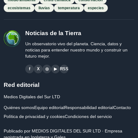
medio ambiente
crisis climática
conservación
ecosistemas
lluvias
temperatura
especies
Noticias de la Tierra
Un observatorio vivo del planeta. Ciencia, datos y
noticias para entender nuestro mundo y construir un
futuro mejor.
f
X
◎
▶
RSS
Red editorial
Medios Digitales del Sur LTD
Quiénes somos
Equipo editorial
Responsabilidad editorial
Contacto
Política de privacidad y cookies
Condiciones del servicio
Publicado por MEDIOS DIGITALES DEL SUR LTD · Empresa
registrada en Inglaterra y Gales.