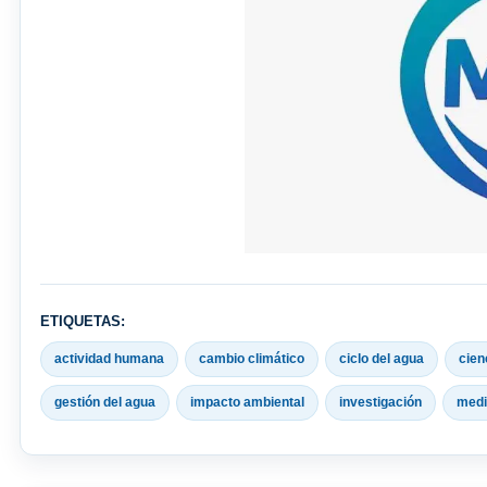
ETIQUETAS:
actividad humana
cambio climático
ciclo del agua
cien
gestión del agua
impacto ambiental
investigación
medi