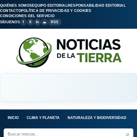
QUIÉNES SOMOS
EQUIPO EDITORIAL
RESPONSABILIDAD EDITORIAL
CONTACTO
POLÍTICA DE PRIVACIDAD Y COOKIES
CONDICIONES DEL SERVICIO
SÍGUENOS
f
X
in
☁
RSS
INICIO
CLIMA Y PLANETA
NATURALEZA Y BIODIVERSIDAD
C
⌕