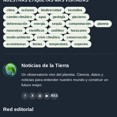
NUESTRAS ETIQUETAS MÁS VISITADAS
clima
océanos
biodiversidad
incendios
cambio climático
agua
geología
glaciares
deforestación
energía
sequía
contaminación
planeta
naturaleza
científicos
satélites
huracanes
medio ambiente
crisis climática
conservación
ecosistemas
lluvias
temperatura
especies
Noticias de la Tierra
Un observatorio vivo del planeta. Ciencia, datos y
noticias para entender nuestro mundo y construir un
futuro mejor.
f
X
◎
▶
RSS
Red editorial