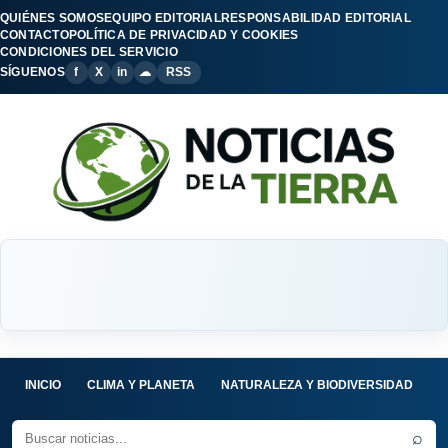
QUIÉNES SOMOS
EQUIPO EDITORIAL
RESPONSABILIDAD EDITORIAL
CONTACTO
POLÍTICA DE PRIVACIDAD Y COOKIES
CONDICIONES DEL SERVICIO
SÍGUENOS
f
X
in
☁
RSS
INICIO
CLIMA Y PLANETA
NATURALEZA Y BIODIVERSIDAD
C
⌕