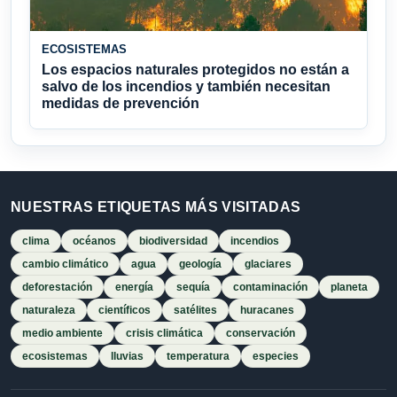
ECOSISTEMAS
Los espacios naturales protegidos no están a
salvo de los incendios y también necesitan
medidas de prevención
NUESTRAS ETIQUETAS MÁS VISITADAS
clima
océanos
biodiversidad
incendios
cambio climático
agua
geología
glaciares
deforestación
energía
sequía
contaminación
planeta
naturaleza
científicos
satélites
huracanes
medio ambiente
crisis climática
conservación
ecosistemas
lluvias
temperatura
especies