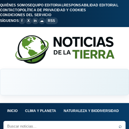
QUIÉNES SOMOS
EQUIPO EDITORIAL
RESPONSABILIDAD EDITORIAL
CONTACTO
POLÍTICA DE PRIVACIDAD Y COOKIES
CONDICIONES DEL SERVICIO
SÍGUENOS
f
X
in
☁
RSS
INICIO
CLIMA Y PLANETA
NATURALEZA Y BIODIVERSIDAD
C
⌕