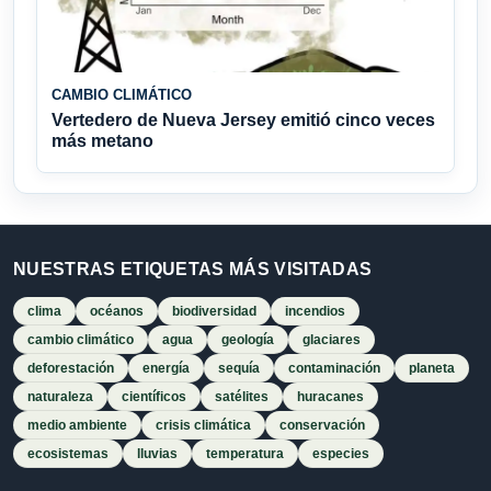
CAMBIO CLIMÁTICO
Vertedero de Nueva Jersey emitió cinco veces
más metano
NUESTRAS ETIQUETAS MÁS VISITADAS
clima
océanos
biodiversidad
incendios
cambio climático
agua
geología
glaciares
deforestación
energía
sequía
contaminación
planeta
naturaleza
científicos
satélites
huracanes
medio ambiente
crisis climática
conservación
ecosistemas
lluvias
temperatura
especies