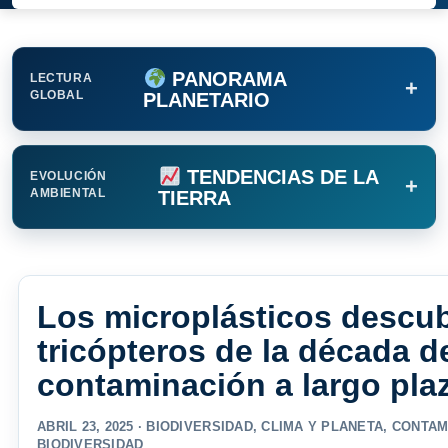
PANORAMA
LECTURA
+
GLOBAL
PLANETARIO
TENDENCIAS DE LA
EVOLUCIÓN
+
AMBIENTAL
TIERRA
Los microplásticos descub
tricópteros de la década 
contaminación a largo pla
ABRIL 23, 2025 ·
BIODIVERSIDAD
,
CLIMA Y PLANETA
,
CONTAM
BIODIVERSIDAD