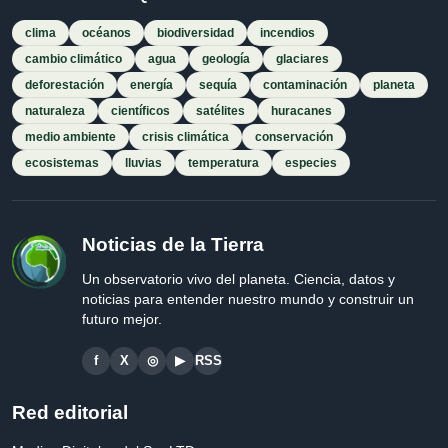
clima
océanos
biodiversidad
incendios
cambio climático
agua
geología
glaciares
deforestación
energía
sequía
contaminación
planeta
naturaleza
científicos
satélites
huracanes
medio ambiente
crisis climática
conservación
ecosistemas
lluvias
temperatura
especies
Noticias de la Tierra
Un observatorio vivo del planeta. Ciencia, datos y
noticias para entender nuestro mundo y construir un
futuro mejor.
f
X
◎
▶
RSS
Red editorial