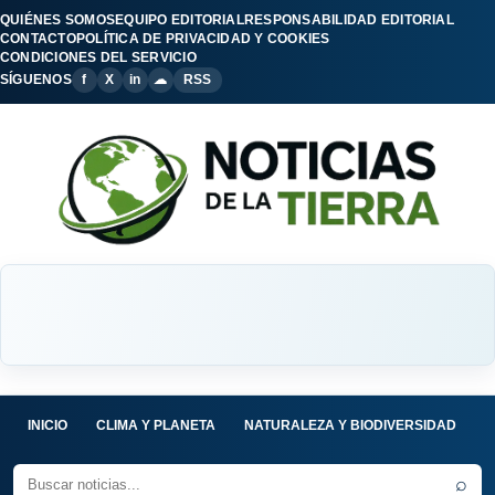
QUIÉNES SOMOS
EQUIPO EDITORIAL
RESPONSABILIDAD EDITORIAL
CONTACTO
POLÍTICA DE PRIVACIDAD Y COOKIES
CONDICIONES DEL SERVICIO
SÍGUENOS
f
X
in
☁
RSS
INICIO
CLIMA Y PLANETA
NATURALEZA Y BIODIVERSIDAD
C
⌕