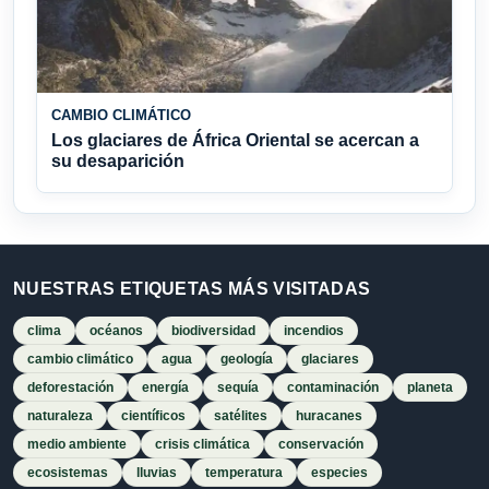
CAMBIO CLIMÁTICO
Los glaciares de África Oriental se acercan a
su desaparición
NUESTRAS ETIQUETAS MÁS VISITADAS
clima
océanos
biodiversidad
incendios
cambio climático
agua
geología
glaciares
deforestación
energía
sequía
contaminación
planeta
naturaleza
científicos
satélites
huracanes
medio ambiente
crisis climática
conservación
ecosistemas
lluvias
temperatura
especies