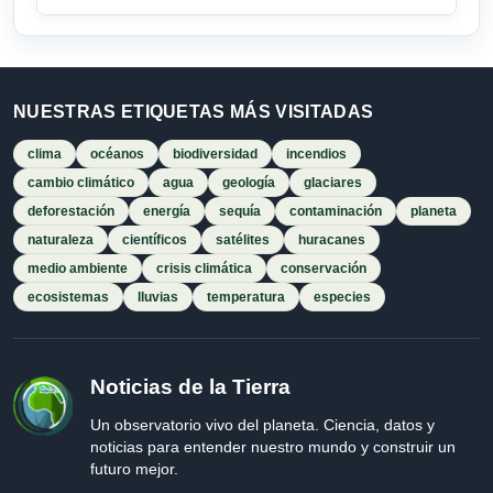
NUESTRAS ETIQUETAS MÁS VISITADAS
clima
océanos
biodiversidad
incendios
cambio climático
agua
geología
glaciares
deforestación
energía
sequía
contaminación
planeta
naturaleza
científicos
satélites
huracanes
medio ambiente
crisis climática
conservación
ecosistemas
lluvias
temperatura
especies
Noticias de la Tierra
Un observatorio vivo del planeta. Ciencia, datos y
noticias para entender nuestro mundo y construir un
futuro mejor.