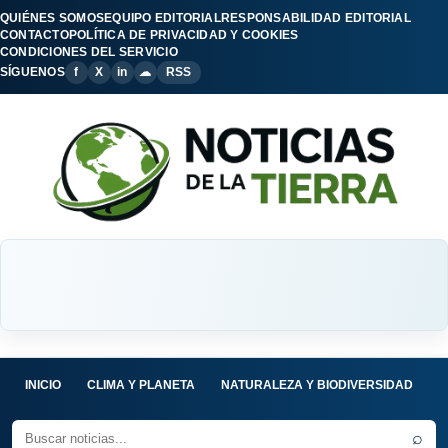
QUIÉNES SOMOS
EQUIPO EDITORIAL
RESPONSABILIDAD EDITORIAL
CONTACTO
POLÍTICA DE PRIVACIDAD Y COOKIES
CONDICIONES DEL SERVICIO
SÍGUENOS
f
X
in
☁
RSS
INICIO
CLIMA Y PLANETA
NATURALEZA Y BIODIVERSIDAD
C
⌕