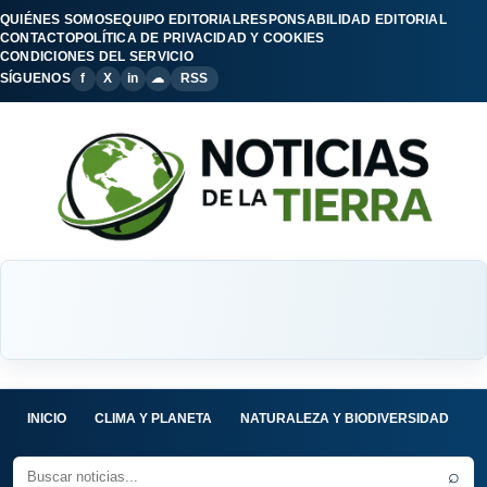
QUIÉNES SOMOS
EQUIPO EDITORIAL
RESPONSABILIDAD EDITORIAL
CONTACTO
POLÍTICA DE PRIVACIDAD Y COOKIES
CONDICIONES DEL SERVICIO
SÍGUENOS
f
X
in
☁
RSS
INICIO
CLIMA Y PLANETA
NATURALEZA Y BIODIVERSIDAD
C
⌕