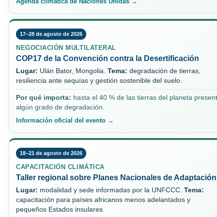
Agenda climática de Naciones Unidas →
17–28 de agosto de 2026
NEGOCIACIÓN MULTILATERAL
COP17 de la Convención contra la Desertificación
Lugar:
Ulán Bator, Mongolia.
Tema:
degradación de tierras,
resiliencia ante sequías y gestión sostenible del suelo.
Por qué importa:
hasta el 40 % de las tierras del planeta presen
algún grado de degradación.
Información oficial del evento →
18–21 de agosto de 2026
CAPACITACIÓN CLIMÁTICA
Taller regional sobre Planes Nacionales de Adaptación
Lugar:
modalidad y sede informadas por la UNFCCC.
Tema:
capacitación para países africanos menos adelantados y
pequeños Estados insulares.