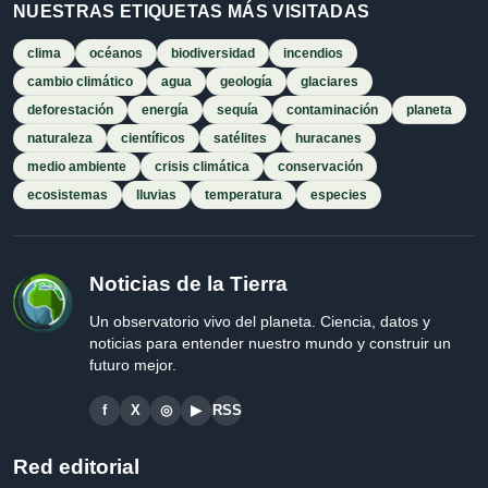
NUESTRAS ETIQUETAS MÁS VISITADAS
clima
océanos
biodiversidad
incendios
cambio climático
agua
geología
glaciares
deforestación
energía
sequía
contaminación
planeta
naturaleza
científicos
satélites
huracanes
medio ambiente
crisis climática
conservación
ecosistemas
lluvias
temperatura
especies
Noticias de la Tierra
Un observatorio vivo del planeta. Ciencia, datos y
noticias para entender nuestro mundo y construir un
futuro mejor.
f
X
◎
▶
RSS
Red editorial