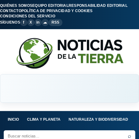
QUIÉNES SOMOS
EQUIPO EDITORIAL
RESPONSABILIDAD EDITORIAL
CONTACTO
POLÍTICA DE PRIVACIDAD Y COOKIES
CONDICIONES DEL SERVICIO
SÍGUENOS
f
X
in
☁
RSS
INICIO
CLIMA Y PLANETA
NATURALEZA Y BIODIVERSIDAD
C
⌕