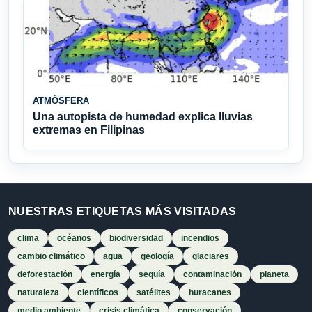
ATMÓSFERA
Una autopista de humedad explica lluvias
extremas en Filipinas
NUESTRAS ETIQUETAS MÁS VISITADAS
clima
océanos
biodiversidad
incendios
cambio climático
agua
geología
glaciares
deforestación
energía
sequía
contaminación
planeta
naturaleza
científicos
satélites
huracanes
medio ambiente
crisis climática
conservación