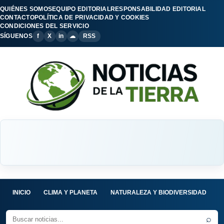
QUIÉNES SOMOS
EQUIPO EDITORIAL
RESPONSABILIDAD EDITORIAL
CONTACTO
POLÍTICA DE PRIVACIDAD Y COOKIES
CONDICIONES DEL SERVICIO
SÍGUENOS
f
X
in
☁
RSS
INICIO
CLIMA Y PLANETA
NATURALEZA Y BIODIVERSIDAD
C
⌕