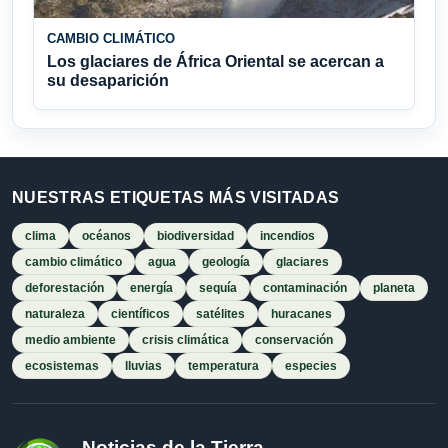
CAMBIO CLIMÁTICO
Los glaciares de África Oriental se acercan a
su desaparición
NUESTRAS ETIQUETAS MÁS VISITADAS
clima
océanos
biodiversidad
incendios
cambio climático
agua
geología
glaciares
deforestación
energía
sequía
contaminación
planeta
naturaleza
científicos
satélites
huracanes
medio ambiente
crisis climática
conservación
ecosistemas
lluvias
temperatura
especies
Noticias de la Tierra