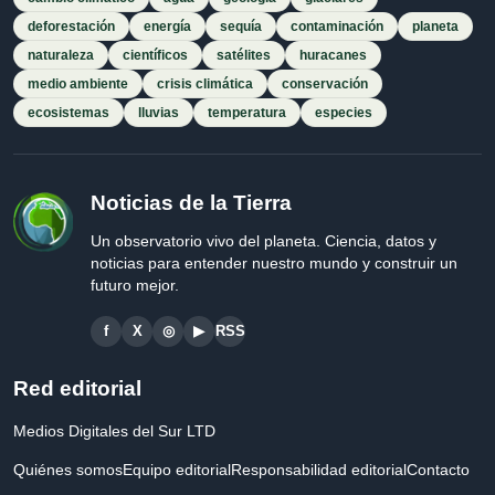
deforestación
energía
sequía
contaminación
planeta
naturaleza
científicos
satélites
huracanes
medio ambiente
crisis climática
conservación
ecosistemas
lluvias
temperatura
especies
Noticias de la Tierra
Un observatorio vivo del planeta. Ciencia, datos y
noticias para entender nuestro mundo y construir un
futuro mejor.
f
X
◎
▶
RSS
Red editorial
Medios Digitales del Sur LTD
Quiénes somos
Equipo editorial
Responsabilidad editorial
Contacto