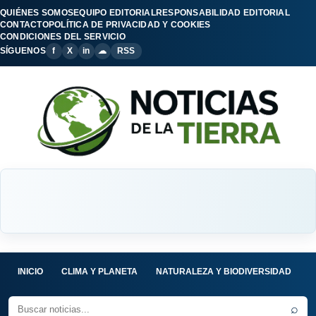
QUIÉNES SOMOS
EQUIPO EDITORIAL
RESPONSABILIDAD EDITORIAL
CONTACTO
POLÍTICA DE PRIVACIDAD Y COOKIES
CONDICIONES DEL SERVICIO
SÍGUENOS
f
X
in
☁
RSS
INICIO
CLIMA Y PLANETA
NATURALEZA Y BIODIVERSIDAD
C
⌕