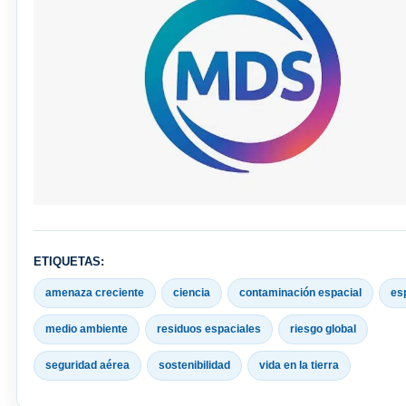
ETIQUETAS:
amenaza creciente
ciencia
contaminación espacial
es
medio ambiente
residuos espaciales
riesgo global
seguridad aérea
sostenibilidad
vida en la tierra