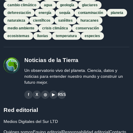
cambio climático
agua
geología
glaciares
deforestación
energía
sequía
contaminación
planeta
naturaleza
científicos
satélites
huracanes
medio ambiente
crisis climática
conservación
ecosistemas
lluvias
temperatura
especies
Noticias de la Tierra
Un observatorio vivo del planeta. Ciencia, datos y
noticias para entender nuestro mundo y construir un
futuro mejor.
f
X
◎
▶
RSS
Red editorial
Medios Digitales del Sur LTD
Quiénes somos
Equipo editorial
Responsabilidad editorial
Contacto