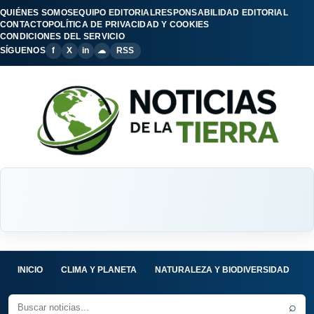
QUIÉNES SOMOS
EQUIPO EDITORIAL
RESPONSABILIDAD EDITORIAL
CONTACTO
POLÍTICA DE PRIVACIDAD Y COOKIES
CONDICIONES DEL SERVICIO
SÍGUENOS
f
X
in
☁
RSS
INICIO
CLIMA Y PLANETA
NATURALEZA Y BIODIVERSIDAD
C
⌕