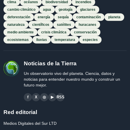
clima
océanos
biodiversidad
incendios
cambio climático
agua
geología
glaciares
deforestación
energía
sequía
contaminación
planeta
naturaleza
científicos
satélites
huracanes
medio ambiente
crisis climática
conservación
ecosistemas
lluvias
temperatura
especies
Noticias de la Tierra
Un observatorio vivo del planeta. Ciencia, datos y
noticias para entender nuestro mundo y construir un
futuro mejor.
f
X
◎
▶
RSS
Red editorial
Medios Digitales del Sur LTD