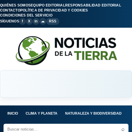
QUIÉNES SOMOS
EQUIPO EDITORIAL
RESPONSABILIDAD EDITORIAL
CONTACTO
POLÍTICA DE PRIVACIDAD Y COOKIES
CONDICIONES DEL SERVICIO
SÍGUENOS
f
X
in
☁
RSS
INICIO
CLIMA Y PLANETA
NATURALEZA Y BIODIVERSIDAD
C
⌕