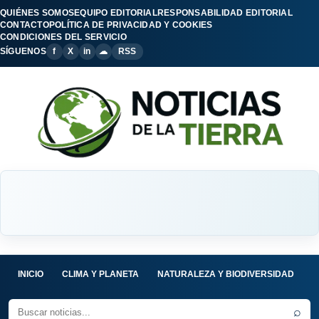
QUIÉNES SOMOS
EQUIPO EDITORIAL
RESPONSABILIDAD EDITORIAL
CONTACTO
POLÍTICA DE PRIVACIDAD Y COOKIES
CONDICIONES DEL SERVICIO
SÍGUENOS
f
X
in
☁
RSS
INICIO
CLIMA Y PLANETA
NATURALEZA Y BIODIVERSIDAD
C
⌕