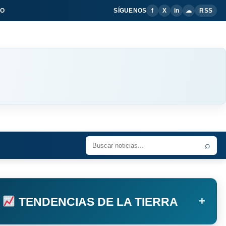
IO
SÍGUENOS
f
X
in
☁
RSS
⌕
+
TENDENCIAS DE LA TIERRA