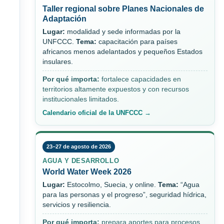
Taller regional sobre Planes Nacionales de
Adaptación
Lugar:
modalidad y sede informadas por la
UNFCCC.
Tema:
capacitación para países
africanos menos adelantados y pequeños Estados
insulares.
Por qué importa:
fortalece capacidades en
territorios altamente expuestos y con recursos
institucionales limitados.
Calendario oficial de la UNFCCC →
23–27 de agosto de 2026
AGUA Y DESARROLLO
World Water Week 2026
Lugar:
Estocolmo, Suecia, y online.
Tema:
“Agua
para las personas y el progreso”, seguridad hídrica,
servicios y resiliencia.
Por qué importa:
prepara aportes para procesos