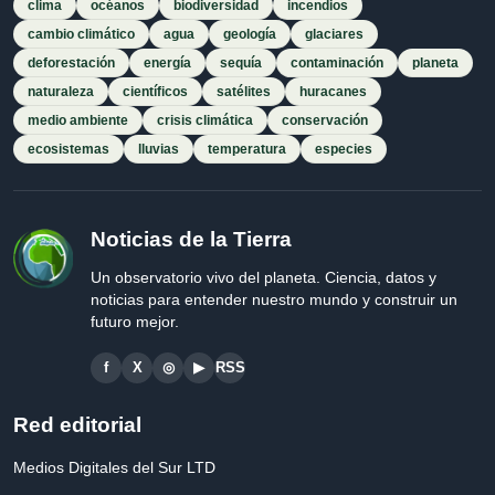
clima
océanos
biodiversidad
incendios
cambio climático
agua
geología
glaciares
deforestación
energía
sequía
contaminación
planeta
naturaleza
científicos
satélites
huracanes
medio ambiente
crisis climática
conservación
ecosistemas
lluvias
temperatura
especies
Noticias de la Tierra
Un observatorio vivo del planeta. Ciencia, datos y
noticias para entender nuestro mundo y construir un
futuro mejor.
f
X
◎
▶
RSS
Red editorial
Medios Digitales del Sur LTD