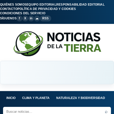
QUIÉNES SOMOS
EQUIPO EDITORIAL
RESPONSABILIDAD EDITORIAL
CONTACTO
POLÍTICA DE PRIVACIDAD Y COOKIES
CONDICIONES DEL SERVICIO
SÍGUENOS
f
X
in
☁
RSS
INICIO
CLIMA Y PLANETA
NATURALEZA Y BIODIVERSIDAD
C
⌕