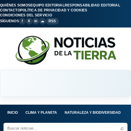
QUIÉNES SOMOS
EQUIPO EDITORIAL
RESPONSABILIDAD EDITORIAL
CONTACTO
POLÍTICA DE PRIVACIDAD Y COOKIES
CONDICIONES DEL SERVICIO
SÍGUENOS
f
X
in
☁
RSS
INICIO
CLIMA Y PLANETA
NATURALEZA Y BIODIVERSIDAD
C
⌕