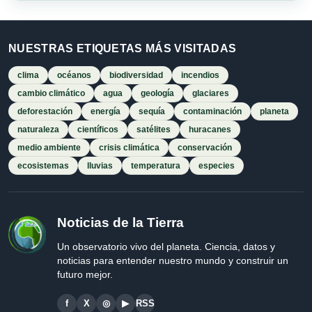
NUESTRAS ETIQUETAS MÁS VISITADAS
clima
océanos
biodiversidad
incendios
cambio climático
agua
geología
glaciares
deforestación
energía
sequía
contaminación
planeta
naturaleza
científicos
satélites
huracanes
medio ambiente
crisis climática
conservación
ecosistemas
lluvias
temperatura
especies
Noticias de la Tierra
Un observatorio vivo del planeta. Ciencia, datos y
noticias para entender nuestro mundo y construir un
futuro mejor.
f
X
◎
▶
RSS