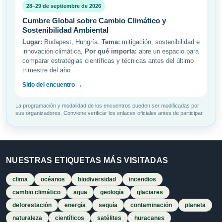
28–29 de septiembre de 2026
Cumbre Global sobre Cambio Climático y
Sostenibilidad Ambiental
Lugar:
Budapest, Hungría.
Tema:
mitigación, sostenibilidad e
innovación climática.
Por qué importa:
abre un espacio para
comparar estrategias científicas y técnicas antes del último
trimestre del año.
Sitio del encuentro →
La programación y modalidad de los encuentros pueden ser modificadas por
sus organizadores. Conviene verificar los enlaces oficiales antes de participar.
NUESTRAS ETIQUETAS MÁS VISITADAS
clima
océanos
biodiversidad
incendios
cambio climático
agua
geología
glaciares
deforestación
energía
sequía
contaminación
planeta
naturaleza
científicos
satélites
huracanes