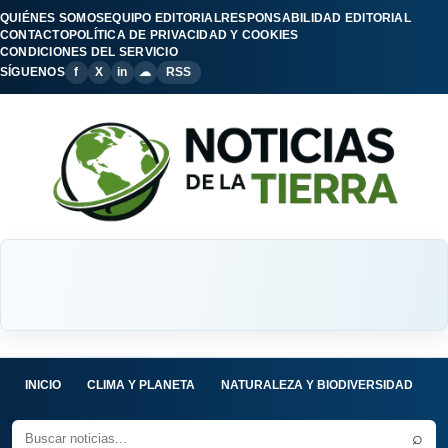
QUIÉNES SOMOS
EQUIPO EDITORIAL
RESPONSABILIDAD EDITORIAL
CONTACTO
POLÍTICA DE PRIVACIDAD Y COOKIES
CONDICIONES DEL SERVICIO
SÍGUENOS
f
X
in
☁
RSS
INICIO
CLIMA Y PLANETA
NATURALEZA Y BIODIVERSIDAD
C
⌕