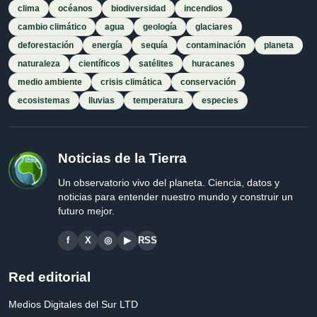
clima
océanos
biodiversidad
incendios
cambio climático
agua
geología
glaciares
deforestación
energía
sequía
contaminación
planeta
naturaleza
científicos
satélites
huracanes
medio ambiente
crisis climática
conservación
ecosistemas
lluvias
temperatura
especies
Noticias de la Tierra
Un observatorio vivo del planeta. Ciencia, datos y
noticias para entender nuestro mundo y construir un
futuro mejor.
f
X
◎
▶
RSS
Red editorial
Medios Digitales del Sur LTD