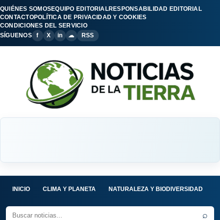
QUIÉNES SOMOS
EQUIPO EDITORIAL
RESPONSABILIDAD EDITORIAL
CONTACTO
POLÍTICA DE PRIVACIDAD Y COOKIES
CONDICIONES DEL SERVICIO
SÍGUENOS
f
X
in
☁
RSS
INICIO
CLIMA Y PLANETA
NATURALEZA Y BIODIVERSIDAD
C
⌕