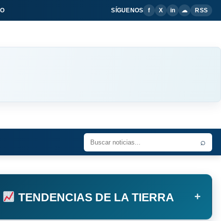
IO
SÍGUENOS
f
X
in
☁
RSS
⌕
+
TENDENCIAS DE LA TIERRA