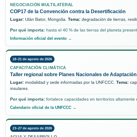
NEGOCIACIÓN MULTILATERAL
COP17 de la Convención contra la Desertificación
Lugar:
Ulán Bator, Mongolia.
Tema:
degradación de tierras, resil
Por qué importa:
hasta el 40 % de las tierras del planeta prese
Información oficial del evento →
18–21 de agosto de 2026
CAPACITACIÓN CLIMÁTICA
Taller regional sobre Planes Nacionales de Adaptación
Lugar:
modalidad y sede informadas por la UNFCCC.
Tema:
cap
insulares.
Por qué importa:
fortalece capacidades en territorios altamente 
Calendario oficial de la UNFCCC →
23–27 de agosto de 2026
AGUA Y DESARROLLO