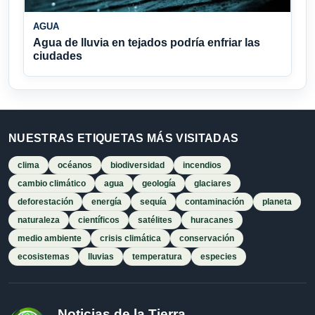
AGUA
Agua de lluvia en tejados podría enfriar las
ciudades
NUESTRAS ETIQUETAS MÁS VISITADAS
clima
océanos
biodiversidad
incendios
cambio climático
agua
geología
glaciares
deforestación
energía
sequía
contaminación
planeta
naturaleza
científicos
satélites
huracanes
medio ambiente
crisis climática
conservación
ecosistemas
lluvias
temperatura
especies
Noticias de la Tierra