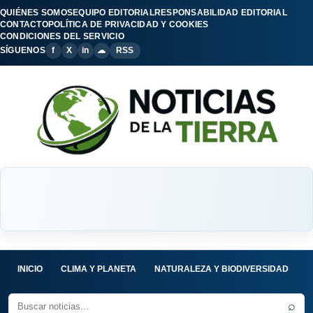
QUIÉNES SOMOS
EQUIPO EDITORIAL
RESPONSABILIDAD EDITORIAL
CONTACTO
POLÍTICA DE PRIVACIDAD Y COOKIES
CONDICIONES DEL SERVICIO
SÍGUENOS
f
X
in
☁
RSS
INICIO
CLIMA Y PLANETA
NATURALEZA Y BIODIVERSIDAD
C
⌕